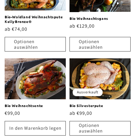
r
i
Bio-Waldland Weihnachtspute
Bio Weihnachtsgans
KellyBronze®
Normaler
ab €129,00
e
Normaler
ab €74,00
Preis
Preis
:
Optionen
Optionen
auswählen
auswählen
Ausverkauft
Bio Weihnachtsente
Bio Silvesterpute
Normaler
€99,00
Normaler
ab €99,00
Preis
Preis
Optionen
In den Warenkorb legen
auswählen