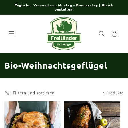
Direkt
Täglicher Versand von Montag - Donnerstag | Gleich
zum
bestellen!
Inhalt
Warenkorb
K
Bio-Weihnachtsgeflügel
a
t
Filtern und sortieren
5 Produkte
e
g
o