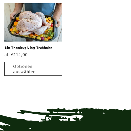
Bio Thanksgiving-Truthahn
Normaler
ab €114,00
Preis
Optionen
auswählen