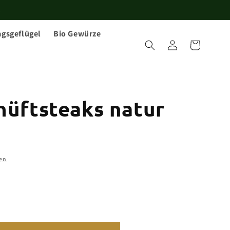
!
agsgeflügel
Bio Gewürze
Einloggen
Warenkorb
hüftsteaks natur
en