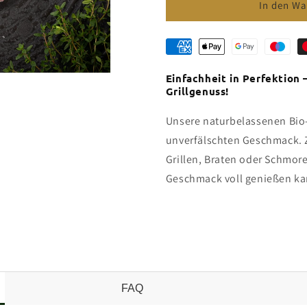
für
für
In den Wa
Bio-
Bio-
Putenhüftsteaks
Putenhüfts
natur
natur
Einfachheit in Perfektion 
Grillgenuss!
Unsere naturbelassenen Bio
unverfälschten Geschmack. Z
Grillen, Braten oder Schmor
Geschmack voll genießen ka
FAQ