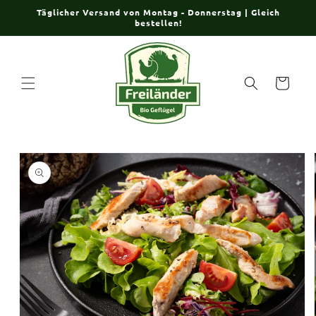
Direkt
Täglicher Versand von Montag - Donnerstag | Gleich
zum
bestellen!
Inhalt
Warenkorb
oduktinformationen
ringen