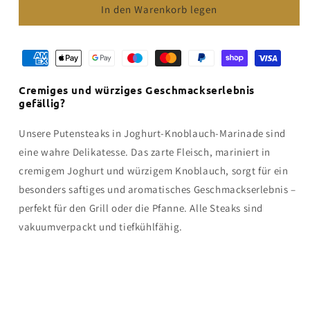
für
für
In den Warenkorb legen
Bio-
Bio-
Putenbruststeaks
Putenbruststeaks
in
in
Joghurt-
Joghurt-
Knoblauch-
Knoblauch-
Cremiges und würziges Geschmackserlebnis
Marinade
Marinade
gefällig?
Unsere Putensteaks in Joghurt-Knoblauch-Marinade sind
eine wahre Delikatesse. Das zarte Fleisch, mariniert in
cremigem Joghurt und würzigem Knoblauch, sorgt für ein
besonders saftiges und aromatisches Geschmackserlebnis –
perfekt für den Grill oder die Pfanne. Alle Steaks sind
vakuumverpackt und tiefkühlfähig.