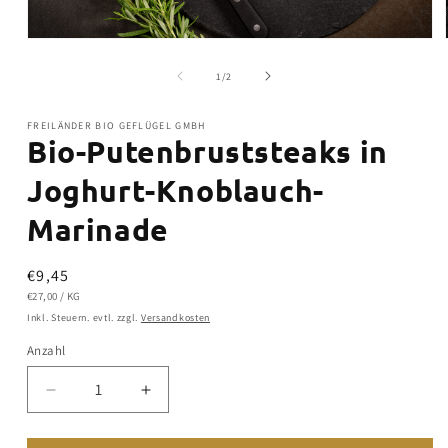
Medien
1
in
von
1
/
2
Modal
öffnen
FREILÄNDER BIO GEFLÜGEL GMBH
Bio-Putenbruststeaks in
Joghurt-Knoblauch-
Marinade
Normaler
€9,45
GRUNDPREIS
PRO
Preis
€27,00
/
KG
Inkl. Steuern. evtl. zzgl.
Versandkosten
Anzahl
Verringere
Erhöhe
die
die
Menge
Menge