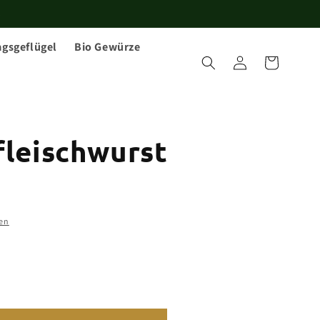
!
agsgeflügel
Bio Gewürze
Einloggen
Warenkorb
fleischwurst
en