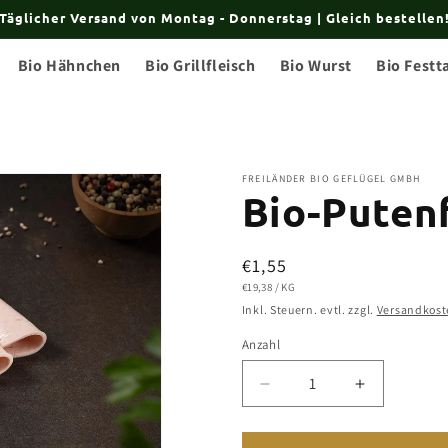
Täglicher Versand von Montag - Donnerstag | Gleich bestellen
Bio Hähnchen
Bio Grillfleisch
Bio Wurst
Bio Festt
FREILÄNDER BIO GEFLÜGEL GMBH
Bio-Puten
Normaler
€1,55
GRUNDPREIS
PRO
€19,38
/
KG
Preis
Inkl. Steuern. evtl. zzgl.
Versandkost
Anzahl
Verringere
Erhöhe
die
die
Menge
Menge