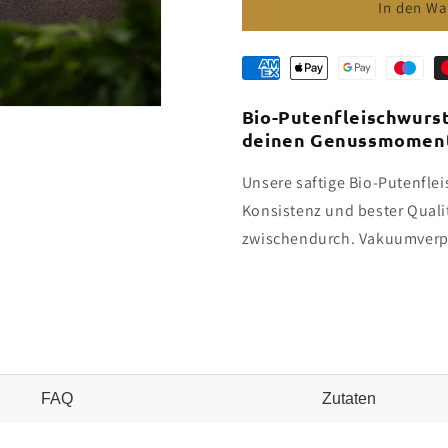
für
für
In den Wa
Bio-
Bio-
Putenfleischwurst
Putenfleis
Bio-Putenfleischwurst 
deinen Genussmomen
Unsere saftige Bio-Putenfle
Konsistenz und bester Qualitä
zwischendurch. Vakuumverpa
FAQ
Zutaten