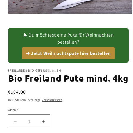
Medien
1
in
Modal
öffnen
🎄 Du möchtest eine Pute für Weihnachten
bestellen?
➜ Jetzt Weihnachtspute hier bestellen
FREILÄNDER BIO GEFLÜGEL GMBH
Bio Freiland Pute mind. 4kg
Normaler
€104,00
Preis
Inkl. Steuern. evtl. zzgl.
Versandkosten
Anzahl
Verringere
Erhöhe
die
die