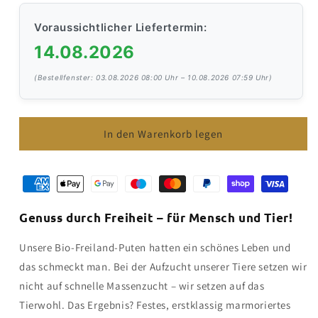
Menge
Menge
für
für
Voraussichtlicher Liefertermin:
Bio
Bio
14.08.2026
Freiland
Freiland
Pute
Pute
(Bestellfenster: 03.08.2026 08:00 Uhr – 10.08.2026 07:59 Uhr)
mind.
mind.
4kg
4kg
In den Warenkorb legen
Genuss durch Freiheit – für Mensch und Tier!
Unsere Bio-Freiland-Puten hatten ein schönes Leben und
das schmeckt man. Bei der Aufzucht unserer Tiere setzen wir
nicht auf schnelle Massenzucht – wir setzen auf das
Tierwohl. Das Ergebnis? Festes, erstklassig marmoriertes